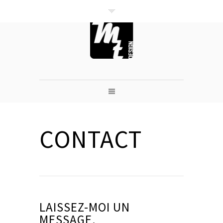
///M'trend///
CRÉATION /
luminaire &
mobilier
béton/bois/acie
r
CONTACT
LAISSEZ-MOI UN
MESSAGE.