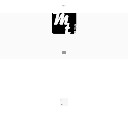
///M'trend///
CRÉATION /
luminaire &
mobilier
béton/bois/acie
r