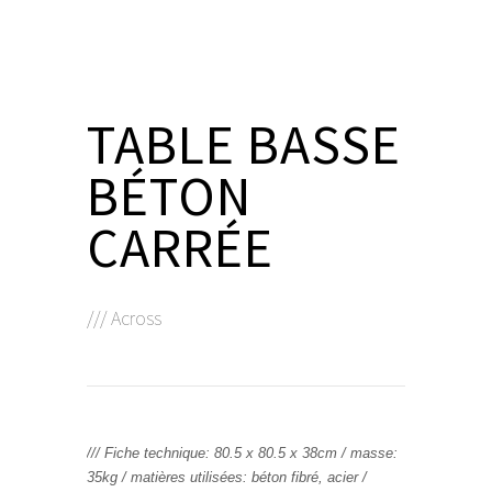
TABLE BASSE
R. CHAUVIN
BÉTON
- Artisan Créateur -
CARRÉE
/// Across
/// Fiche technique: 80.5 x 80.5 x 38cm / masse:
35kg / matières utilisées: béton fibré, acier /