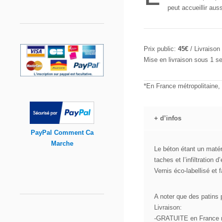
peut accueillir aus
Prix public:
45€
/ Livraison 
Mise en livraison sous 1 s
*En France métropolitaine,
+
d’infos
PayPal Comment Ca
Marche
Le béton étant un matér
taches et l’infiltration d
Vernis éco-labellisé et 
A noter que des patins 
Livraison:
-GRATUITE en France m