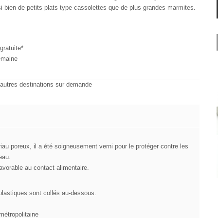
si bien de petits plats type cassolettes que de plus grandes marmites.
gratuite*
emaine
 autres destinations sur demande
iau poreux, il a été soigneusement verni pour le protéger contre les
’eau.
favorable au contact alimentaire.
plastiques sont collés au-dessous.
étropolitaine