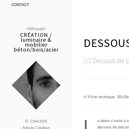
CONTACT
///M'trend///
CRÉATION /
DESSOUS
luminaire &
mobilier
béton/bois/acier
/// Dessous de 
/// Fiche technique: 30x18x
L
e béton s’invite à 
R. CHAUVIN
dessous de plat pou
- Artisan Créateur -