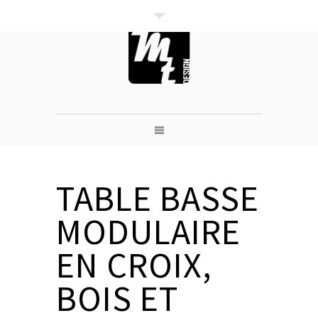
///M'trend///
CRÉATION /
luminaire &
mobilier
béton/bois/acie
r
TABLE BASSE
MODULAIRE
EN CROIX,
BOIS ET