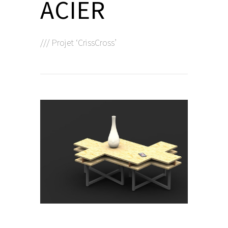
ACIER
/// Projet ‘CrissCross’
R. CHAUVIN
- Artisan Créateur -